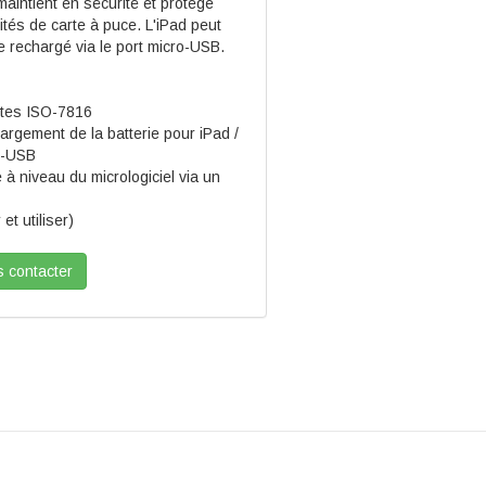
maintient en sécurité et protège
lités de carte à puce. L'iPad peut
re rechargé via le port micro-USB.
rtes ISO-7816
argement de la batterie pour iPad /
o-USB
à niveau du micrologiciel via un
et utiliser)
 contacter