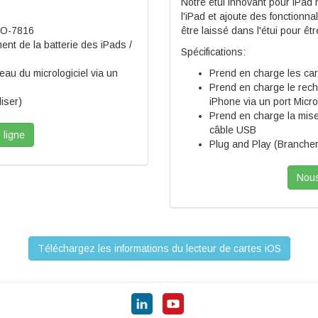
Notre étui innovant pour iPad 
l'iPad et ajoute des fonctionna
ISO-7816
être laissé dans l'étui pour êt
nt de la batterie des iPads /
Spécifications:
eau du micrologiciel via un
Prend en charge les ca
Prend en charge le rech
liser)
iPhone via un port Micr
Prend en charge la mise 
câble USB
 ligne
Plug and Play (Brancher 
Nous
Téléchargez les informations du lecteur de cartes iOS